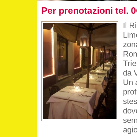
Per prenotazioni tel.
Il R
Limo
zona
Rom
Trie
da V
Un 
prof
ste
dove
semp
agio