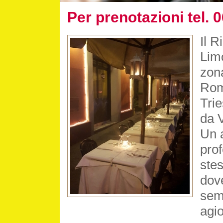
Per prenotazioni tel.
Il R
Limo
zona
Rom
Trie
da V
Un 
prof
ste
dove
semp
agio